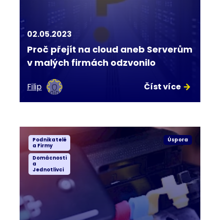
02.05.2023
Proč přejít na cloud aneb Serverům
v malých firmách odzvonilo
Filip
Číst více
Podnikatelé
Úspora
a Firmy
Domácnosti
a
Jednotlivci