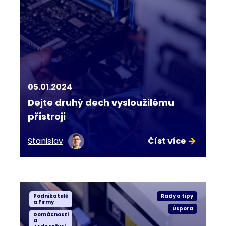
05.01.2024
Dejte druhý dech vysloužilému
přístroji
Stanislav
Číst více
Podnikatelé
Rady a tipy
a Firmy
Úspora
Domácnosti
a