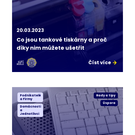
20.03.2023
Co jsou tankové tiskárny a proč
díky nim můžete ušetřit
Jiří
Číst více
Podnikatelé
Rady a tipy
a Firmy
Úspora
Domácnosti
a
Jednotlivci