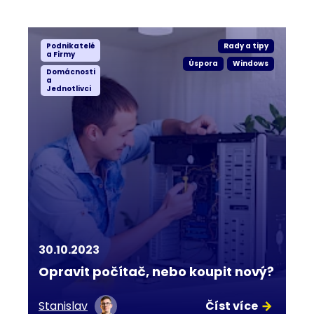
Podnikatelé
Rady a tipy
a Firmy
Úspora
Windows
Domácnosti
a
Jednotlivci
30.10.2023
Opravit počítač, nebo koupit nový?
Stanislav
Číst více