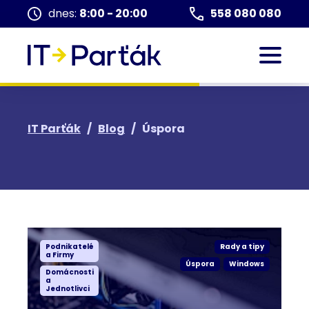
dnes:
8:00 - 20:00
558 080 080
IT Parťák
/
Blog
/
Úspora
Podnikatelé
Rady a tipy
a Firmy
Úspora
Windows
Domácnosti
a
Jednotlivci