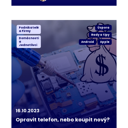
Podnikatelé
Úspora
a Firmy
Rady a tipy
Domácnosti
a
Android
Apple
Jednotlivci
16.10.2023
Opravit telefon, nebo koupit nový?