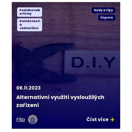
Podnikatelé
Rady a tipy
a Firmy
Úspora
Domácnosti
a
Jednotlivci
06.11.2023
Alternativní využití vysloužilých
zařízení
Filip
Číst více