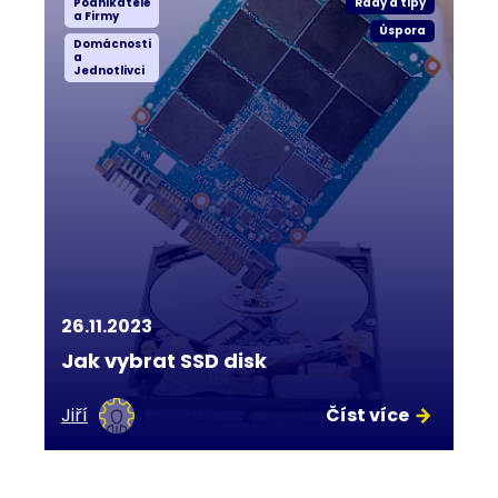
Podnikatelé
Rady a tipy
a Firmy
Úspora
Domácnosti
a
Jednotlivci
26.11.2023
Jak vybrat SSD disk
Jiří
Číst více