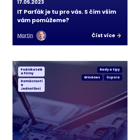
17.05.2023
IT Parťák je tu pro vás. S čím vším
vám pomůžeme?
Martin
Číst více
Podnikatelé
Rady a tipy
a Firmy
Windows
Úspora
Domácnosti
a
Jednotlivci