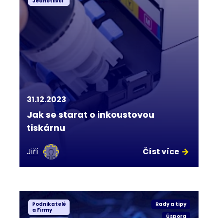
Jednotlivci
31.12.2023
Jak se starat o inkoustovou
tiskárnu
Jiří
Číst více
Podnikatelé
Rady a tipy
a Firmy
Úspora