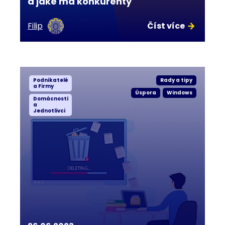
a jaké má konkurenty
Filip
Číst více
Podnikatelé
Rady a tipy
a Firmy
Úspora
Windows
Domácnosti
a
Jednotlivci