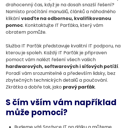
drahocenný čas, když je na dosah snazší řešení?
Namísto pročítání manuálů, článků a náhodného
klikání
vsaďte na odbornou, kvalifikovanou
pomoc
. Konktaktujte IT Parťáka, který vám
obratem pomůže.
Služba IT Parťák představuje kvalitní IT podporu, na
kterou je spoleh. Každý IT Parťák je připraven
pomoct vám nalézt řešení všech vašich
hardwarových, softwarových i síťových potíží
.
Poradí vám srozumitelně a především lidsky, bez
zbytečných technických detailů a poučování.
Zkrátka a dobře tak, jako
pravý parťák
.
S čím vším vám například
může pomoci?
Budeme váš
Správce IT
na dálku a můžeme