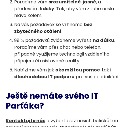
Poradíme vám
srozumitelně
,
jasně
, a
především
lidsky
. Tak, aby vám z toho nešla
hlava kolem.
Na váš požadavek se vrhneme
bez
zbytečného otálení
.
98 % požadavků zvládneme vyřešit
na dálku
.
Poradíme vám přes chat nebo telefon,
případně využijeme technologii vzdáleního
připojení či asistované reality.
Nabízíme vám jak
okamžitou pomoc
, tak i
dlouhodobou IT podporu
pro vaše podnikání.
Ještě nemáte svého IT
Parťáka?
Kontaktujte nás
a vyberte si z našich balíčků ten