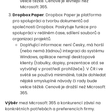
velice těžké. Cenově je levnější než
Microsoft 365.
Dropbox Paper
: Dropbox Paper je platforma
pro spolupráci a tvorbu dokumentů od
společnosti Dropbox. Poskytuje funkce pro
spolupráci v reálném čase, sdílení souborů a
organizaci projektů.
Doplňující informace: není Česky, má horší
(nebo nemá žádnou) integraci do systému
Windows, aplikace nemají desktopové
klienty (tabulky, dopisy, prezentace atd. se
vytvářejí v prostředí prohlížeče). V ČR i ve
světě se používá minimálně, takže dohledat
nějaké smysluplné návody či rady bude
velice těžké. Cenově je dražší než Microsoft
365.
Výběr
mezi Microsoft 365 a konkurencí závisí na
konkrétních potřebách a preferencích firmy.