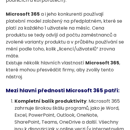
podnicích a korporátech).
Microsoft 365
a i jeho konkurenti používají
platební model založený na předplatném, které se
platí za každého 1 uživatele na měsíc. Cena
produktu se tedy odvíjí od počtu zaměstnanců a
zvolené varianty produktu a v průběhu používání se
mění podle toho, kolik „licencí/uživatelů“ zrovna
máte.
Existuje několik hlavních vlastností
Microsoft 365
,
které mohou přesvědčit firmy, aby zvolily tento
nástroj.
Mezi hlavní přednosti Microsoft 365 patří:
Kompletní balík produktivity
: Microsoft 365
zahrnuje širokou škálu programů, jako je Word,
Excel, PowerPoint, Outlook, OneNote,
SharePoint, Teams, OneDrive a další. Všechny
jsou k dispozici jak v online verzi (v internetovém