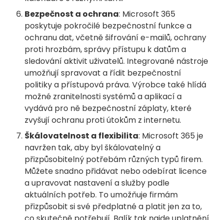
Bezpečnost a ochrana
: Microsoft 365
poskytuje pokročilé bezpečnostní funkce a
ochranu dat, včetně šifrování e-mailů, ochrany
proti hrozbám, správy přístupu k datům a
sledování aktivit uživatelů. Integrované nástroje
umožňují spravovat a řídit bezpečnostní
politiky a přístupová práva. Výrobce také hlídá
možné zranitelnosti systémů a aplikací a
vydává pro ně bezpečnostní záplaty, které
zvyšují ochranu proti útokům z internetu.
Škálovatelnost a flexibilita
: Microsoft 365 je
navržen tak, aby byl škálovatelný a
přizpůsobitelný potřebám různých typů firem.
Můžete snadno přidávat nebo odebírat licence
a upravovat nastavení a služby podle
aktuálních potřeb. To umožňuje firmám
přizpůsobit si své předplatné a platit jen za to,
co skutečně potřebují. Balík tak najde uplatnění