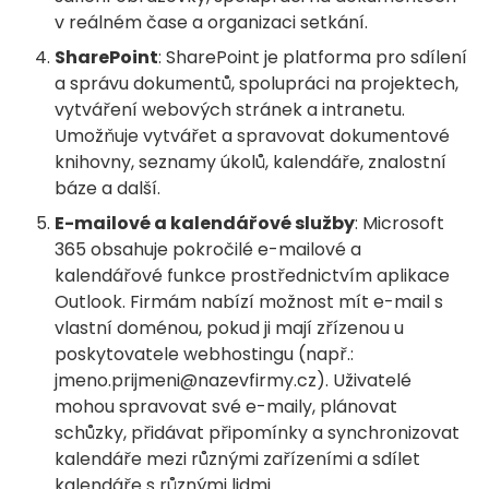
v reálném čase a organizaci setkání.
SharePoint
: SharePoint je platforma pro sdílení
a správu dokumentů, spolupráci na projektech,
vytváření webových stránek a intranetu.
Umožňuje vytvářet a spravovat dokumentové
knihovny, seznamy úkolů, kalendáře, znalostní
báze a další.
E-mailové a kalendářové služby
: Microsoft
365 obsahuje pokročilé e-mailové a
kalendářové funkce prostřednictvím aplikace
Outlook. Firmám nabízí možnost mít e-mail s
vlastní doménou, pokud ji mají zřízenou u
poskytovatele webhostingu (např.:
jmeno.prijmeni@nazevfirmy.cz
). Uživatelé
mohou spravovat své e-maily, plánovat
schůzky, přidávat připomínky a synchronizovat
kalendáře mezi různými zařízeními a sdílet
kalendáře s různými lidmi.