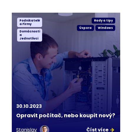
Podnikatelé
Rady a tipy
a Firmy
Úspora
Windows
Domácnosti
a
Jednotlivci
30.10.2023
Opravit počítač, nebo koupit nový?
Stanislav
Číst více