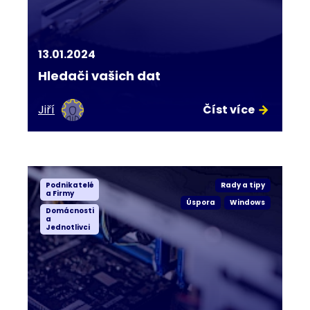
13.01.2024
Hledači vašich dat
Jiří
Číst více
Podnikatelé
Rady a tipy
a Firmy
Úspora
Windows
Domácnosti
a
Jednotlivci