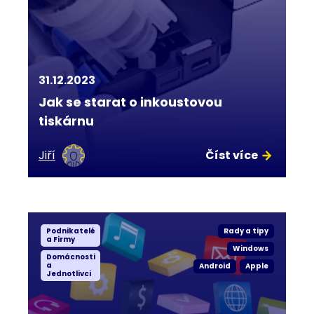
31.12.2023
Jak se starat o inkoustovou
tiskárnu
Jiří
Číst více
Podnikatelé
Rady a tipy
a Firmy
Windows
Domácnosti
a
Android
Apple
Jednotlivci