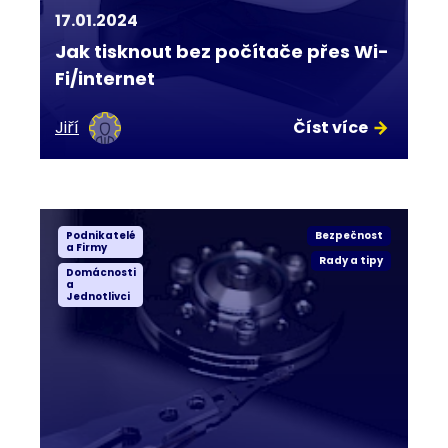
17.01.2024
Jak tisknout bez počítače přes Wi-
Fi/internet
Jiří
Číst více
Podnikatelé
Bezpečnost
a Firmy
Rady a tipy
Domácnosti
a
Jednotlivci