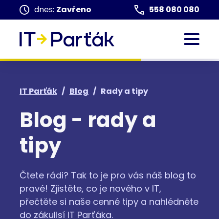
dnes:
Zavřeno
558 080 080
IT Parťák
/
Blog
/
Rady a tipy
Blog - rady a
tipy
Čtete rádi? Tak to je pro vás náš blog to
pravé! Zjistěte, co je nového v IT,
přečtěte si naše cenné tipy a nahlédněte
do zákulisí IT Parťáka.