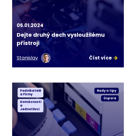
05.01.2024
Dejte druhý dech vysloužilému
přístroji
Stanislav
Číst více
Podnikatelé
Rady a tipy
a Firmy
Úspora
Domácnosti
a
Jednotlivci