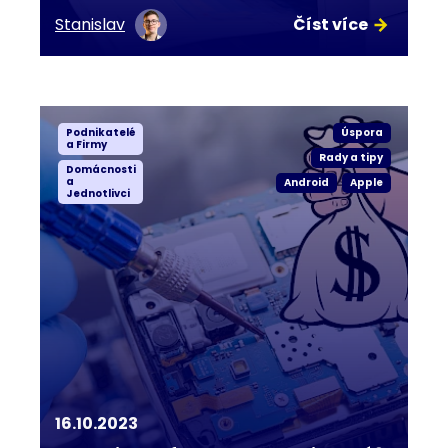
Stanislav
Číst více
Podnikatelé
Úspora
a Firmy
Rady a tipy
Domácnosti
a
Android
Apple
Jednotlivci
16.10.2023