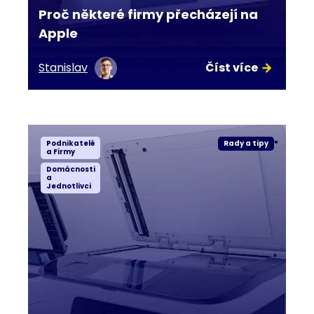
Proč některé firmy přecházejí na
Apple
Stanislav
Číst více
Podnikatelé
Rady a tipy
a Firmy
Domácnosti
a
Jednotlivci