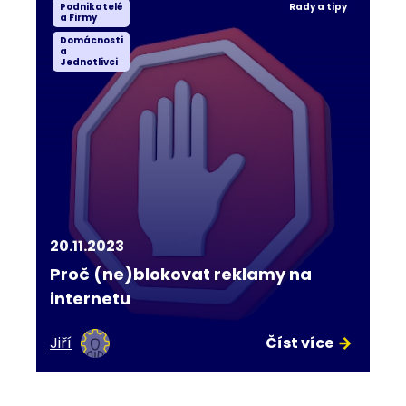
Podnikatelé
Rady a tipy
a Firmy
Domácnosti
a
Jednotlivci
20.11.2023
Proč (ne)blokovat reklamy na
internetu
Jiří
Číst více