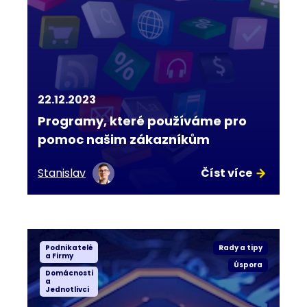
22.12.2023
Programy, které používáme pro
pomoc našim zákazníkům
Stanislav
Číst více
Podnikatelé
Rady a tipy
a Firmy
Úspora
Domácnosti
a
Jednotlivci