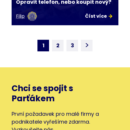
Opravit telefon, nebo koupit nový?
Filip
Číst více
>
1
2
3
Chci se spojit s
Parťákem
První požadavek pro malé firmy a
podnikatele vyřešíme zdarma.
Vyzkoušejte nás.