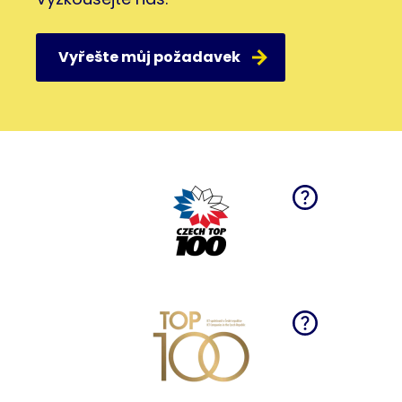
Vyřešte můj požadavek