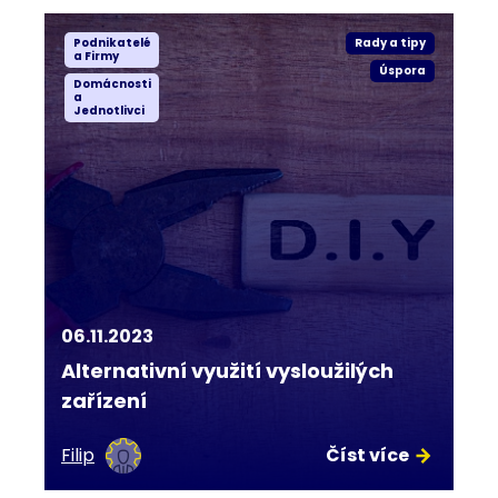
Podnikatelé
Rady a tipy
a Firmy
Úspora
Domácnosti
a
Jednotlivci
06.11.2023
Alternativní využití vysloužilých
zařízení
Filip
Číst více