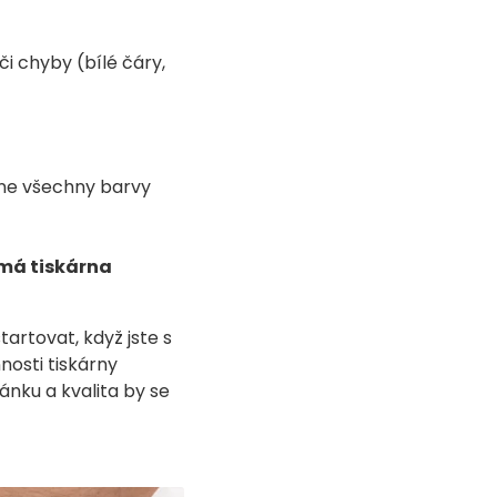
i chyby (bílé čáry,
skne všechny barvy
 má tiskárna
tartovat, když jste s
nosti tiskárny
nku a kvalita by se