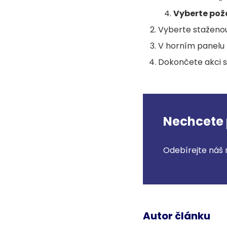
Vyberte pož
Vyberte staženou
V horním panelu k
Dokončete akci st
Nechcete 
Odebírejte náš 
Autor článku