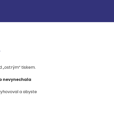
?
ed „ostrým“ tiskem.
o nevynechala
vyhovoval a abyste