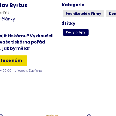
lav Byrtus
Kategorie
arťák
Podnikatelé a Firmy
Dom
 články
Štítky
Rady a tipy
jit tiskárnu? Vyzkoušeli
 vaše tiskárna pořád
, jak by měla?
te se nám
 - 20:00
|
víkendy: Zavřeno