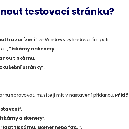
knout testovací stránku?
ooth a zařízení
“ ve Windows vyhledávacím poli.
ku „
Tiskárny a skenery
“.
anou tiskárnu
.
 zkušební stránky
“.
árnu spravovat, musíte ji mít v nastavení přidanou.
Přidá
stavení
“.
iskárny a skenery
“.
řidat tiskárnu, skener nebo fax…
“.