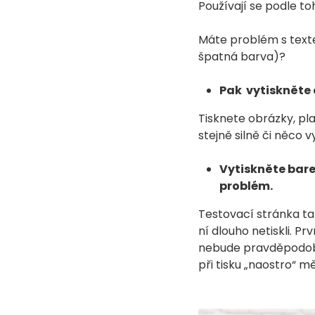
Používají se podle to
Máte problém s texte
špatná barva)?
Pak vytiskněte 
Tisknete obrázky, pla
stejně silně či něco
Vytiskněte bare
problém.
Testovací stránka t
ní dlouho netiskli. P
nebude pravděpodobně
při tisku „naostro“ mě