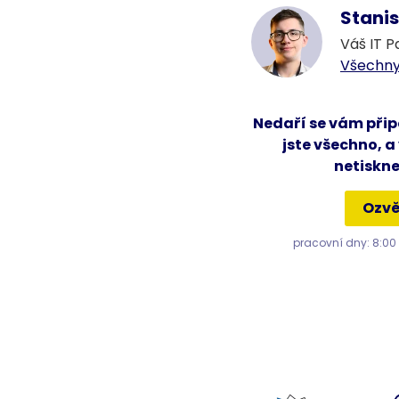
Stanis
Váš IT P
Všechny
Nedaří se vám připo
jste všechno, a
netiskne
Ozvě
pracovní dny: 8:00