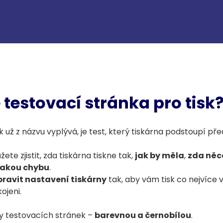
 testovací stránka pro tisk
k už z názvu vyplývá, je test, který tiskárna podstoupí př
te zjistit, zda tiskárna tiskne tak,
jak by měla
,
zda něc
jakou chybu
.
pravit nastavení tiskárny
tak, aby vám tisk co nejvíce 
ojeni.
y testovacích stránek –
barevnou a černobílou
.