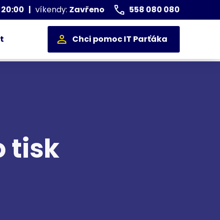
 20:00
|
víkendy:
Zavřeno
558 080 080
t
Chci pomoc IT Parťáka
 tisk