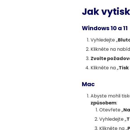
Jak vytis
Windows 10 a 11
Vyhledejte „
Blut
Klikněte na nabíd
Zvolte požadov
Klikněte na „
Tisk
Mac
Abyste mohli tisk
způsobem
:
Otevřete „
Na
Vyhledejte „
T
Klikněte na „
P