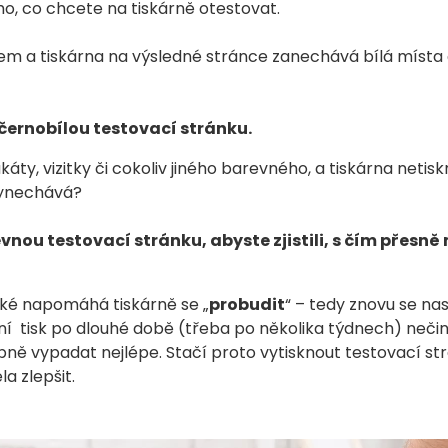
ho, co chcete na tiskárně otestovat.
m a tiskárna na výsledné stránce zanechává bílá místa č
černobílou testovací stránku.
káty, vizitky či cokoliv jiného barevného, a tiskárna neti
 vynechává?
vnou testovací stránku, abyste zjistili, s čím přesně
aké napomáhá tiskárně se „
probudit
“ – tedy znovu se nas
rvní tisk po dlouhé době (třeba po několika týdnech) nečin
 vypadat nejlépe. Stačí proto vytisknout testovací strá
la zlepšit.