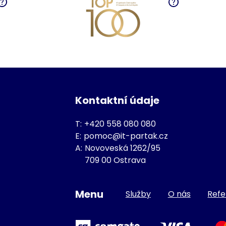
Kontaktní údaje
T:
+420 558 080 080
E:
pomoc@it-partak.cz
A:
Novoveská 1262/95
709 00 Ostrava
Menu
Služby
O nás
Ref