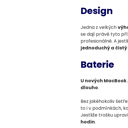
Design
Jedna z velkých
výho
se dají právě tyto př
profesionálně. A jest
jednoduchý a čistý
Baterie
U nových MacBook A
dlouho
.
Bez jakéhokoliv šetř
to i v podmínkách, k
Jestliže trošku uprav
hodin
.