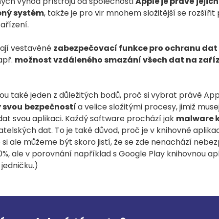
ých výhod přístrojů od společnosti
Apple je právě jejic
ený systém
, takže je pro vir mnohem složitější se rozšířit 
ařízení.
ají vestavěné
zabezpečovací funkce pro ochranu dat 
apř.
možnost vzdáleného smazání všech dat na zaříz
ou také jeden z důležitých bodů, proč si vybrat právě App
 svou
bezpečností
a velice složitými procesy, jimiž muse
idat svou aplikaci. Každý software prochází jak
malware k
vatelských dat. To je také důvod, proč je v knihovně apli
 si ale můžeme být skoro jistí, že se zde nenachází neb
0%, ale v porovnání například s Google Play knihovnou apli
 jedničku.)