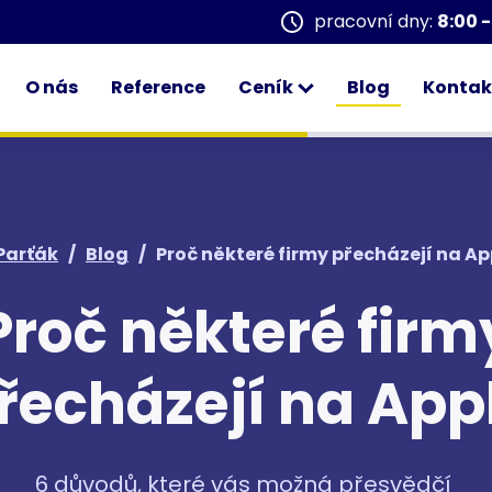
pracovní dny:
8:00 -
O nás
Reference
Ceník
Blog
Kontak
 Parťák
/
Blog
/
Proč některé firmy přecházejí na Ap
Proč některé firm
řecházejí na App
6 důvodů, které vás možná přesvědčí