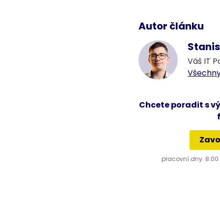
Autor článku
Stanis
Váš IT P
Všechny
Chcete poradit s v
Zavo
pracovní dny: 8:00