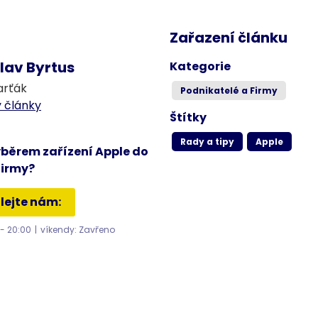
Zařazení článku
lav Byrtus
Kategorie
arťák
Podnikatelé a Firmy
 články
Štítky
Rady a tipy
Apple
ýběrem zařízení Apple do
firmy?
lejte nám:
 - 20:00
|
víkendy: Zavřeno