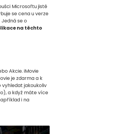
ušci Microsoftu jistě
ybuje se cena u verze
. Jedná se o
plikace na těchto
bo Akcie. iMovie
Movie je zdarma a k
e vyhledat jakoukoliv
lo), a když máte více
apříklad i na