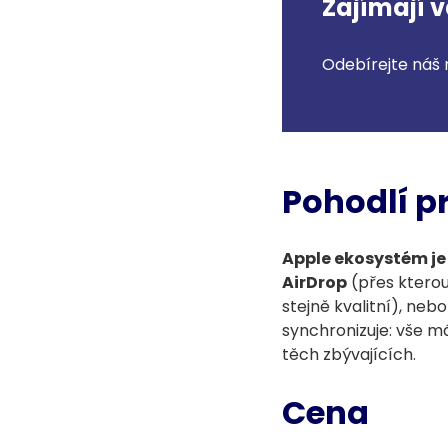
Zajímají 
Odebírejte náš 
Pohodlí p
Apple ekosystém je
AirDrop
(přes kterou
stejně kvalitní), ne
synchronizuje: vše má
těch zbývajících.
Cena