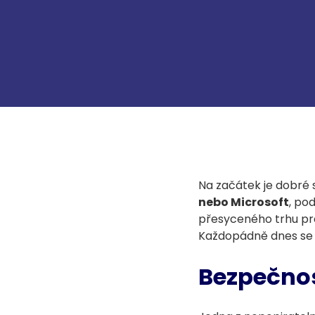
Na začátek je dobré 
nebo Microsoft
, po
přesyceného trhu prá
Každopádně dnes se b
Bezpečno