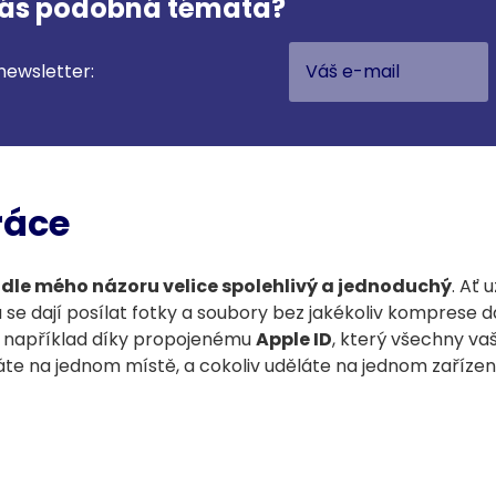
vás podobná témata?
newsletter:
ráce
 dle mého názoru velice spolehlivý a jednoduchý
. Ať 
 se dají posílat fotky a soubory bez jakékoliv komprese d
bo například díky propojenému
Apple ID
, který všechny vaš
te na jednom místě, a cokoliv uděláte na jednom zařízení,