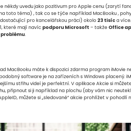
že někdy uvedu jako pozitivum pro Apple cenu (zarytí fano
 na toto téma) , tak co se týče například MacBooku , poh
ž dostačující pro kancelářskou práci) okolo
23 tisíc
a více
, které mají navíc
podporu Microsoft
– takže
Office a
z problému
.
lad MacBooku máte k dispozici zdarma program iMovie ne
í, podobný software je na zařízeních s Windows placený. i
ejšímu střihu videí je perfektní. V aplikace Akcie si můžet
u, připnout si ji například na plochu (aby vám nic neutek
ppleID, můžete si „sledované“ akcie prohlížet v pohodlí n