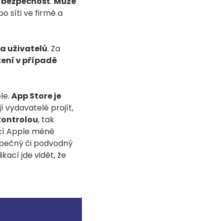
h bezpečnost
.
Může
po síti ve firmě a
a uživatelů
. Za
ení v případě
le.
App Store je
jí vydavatelé projít,
ontrolou
, tak
kací Apple méně
ezpečný či podvodný
kací jde vidět, že