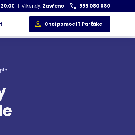
 20:00
|
víkendy:
Zavřeno
558 080 080
t
Chci pomoc IT Parťáka
ple
y
le