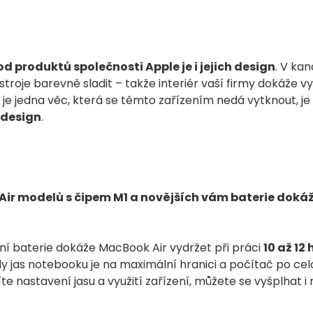
d produktů společnosti Apple je i jejich design
. V ka
ístroje barevně sladit – takže interiér vaší firmy dokáže v
li je jedna věc, která se těmto zařízením nedá vytknout, je
 design
.
ir modelů s čipem M1 a novějších vám baterie dokáž
ení baterie dokáže MacBook Air vydržet při práci
10 až 12
dy jas notebooku je na maximální hranici a počítač po cel
íte nastavení jasu a využití zařízení, můžete se vyšplhat 