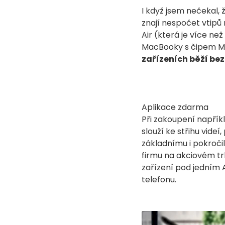
I když jsem nečekal, 
znají nespočet vtipů
Air (která je více ne
MacBooky s čipem M1
zařízeních běží be
Aplikace zdarma
Při zakoupení napřík
slouží ke střihu vide
základnímu i pokročil
firmu na akciovém trh
zařízení pod jedním A
telefonu.