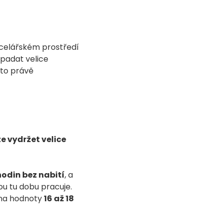
ncelářském prostředí
ypadat velice
 to právě
e vydržet velice
 hodin bez nabití
, a
ou tu dobu pracuje.
i na hodnoty
16 až 18