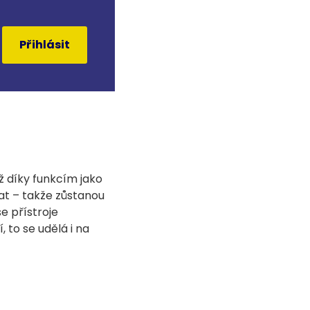
Přihlásit
už díky funkcím jako
at – takže zůstanou
e přístroje
 to se udělá i na