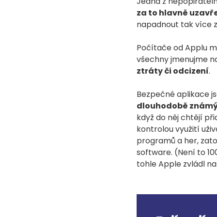
Jedna z nepopirateln
za to hlavně uzavř
napadnout tak více z
Počítače od Applu m
všechny jmenujme n
ztráty či odcizení
.
Bezpečné aplikace js
dlouhodobě známý
když do něj chtějí př
kontrolou využití uži
programů a her, zato
software. (Není to 10
tohle Apple zvládl na