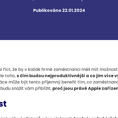
Publikováno 22.01.2024
si říct, že by v každé firmě zaměstnanci měli mít možnost
dle toho,
s čím budou nejproduktivnější a co jim více 
ce může být tento příjemný benefit tím, co zaměstnance
udu snažit vám přiblížit,
proč jsou právě Apple zaříze
st