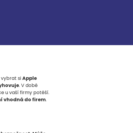
 vybrat si
Apple
vyhovuje
. V době
 u vaší firmy potěší.
ní vhodná do firem
.