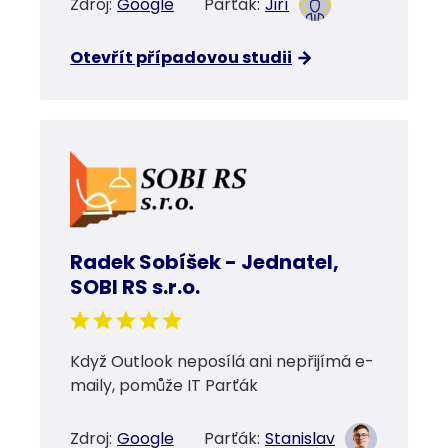
Zdroj:
Google
Parťák:
Jiří
Otevřít případovou studii
Radek Sobíšek - Jednatel,
SOBI RS s.r.o.
Když Outlook neposílá ani nepřijímá e-
maily, pomůže IT Parťák
Zdroj:
Google
Parťák:
Stanislav