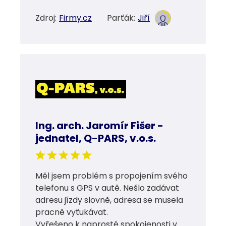
Zdroj:
Firmy.cz
Parťák:
Jiří
Ing. arch. Jaromír Fišer -
jednatel, Q-PARS, v.o.s.
Měl jsem problém s propojením svého
telefonu s GPS v autě. Nešlo zadávat
adresu jízdy slovně, adresa se musela
pracně vyťukávat.
Vyřešeno k naprosté spokojenosti v