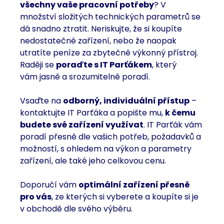
všechny vaše pracovní potřeby
? V
množství složitých technických parametrů se
dá snadno ztratit. Neriskujte, že si koupíte
nedostatečné zařízení, nebo že naopak
utratíte peníze za zbytečně výkonný přístroj.
Raději se
poraďte s IT Parťákem
, který
vám jasně a srozumitelně poradí.
Vsaďte na
odborný, individuální přístup
–
kontaktujte IT Parťáka a popište mu,
k čemu
budete své zařízení využívat
. IT Parťák vám
poradí přesně dle vašich potřeb, požadavků a
možností, s ohledem na výkon a parametry
zařízení, ale také jeho celkovou cenu.
Doporučí vám
optimální zařízení přesně
pro vás
, ze kterých si vyberete a koupíte si je
v obchodě dle svého výběru.