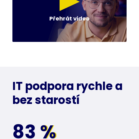
Přehrát video
IT podpora rychle a
bez starostí
83
%
%