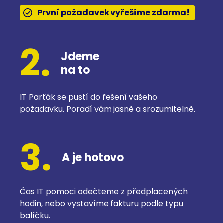
První požadavek vyřešíme zdarma!
2.
Jdeme
na to
IT Parťák se pustí do řešení vašeho
požadavku. Poradí vám jasně a srozumitelně.
3.
A je hotovo
Čas IT pomoci odečteme z předplacených
hodin, nebo vystavíme fakturu podle typu
balíčku.