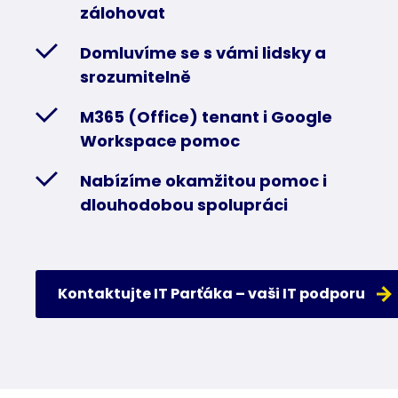
zálohovat
Domluvíme se s vámi lidsky a
srozumitelně
M365 (Office) tenant i Google
Workspace pomoc
Nabízíme okamžitou pomoc i
dlouhodobou spolupráci
Kontaktujte IT Parťáka – vaši IT podporu