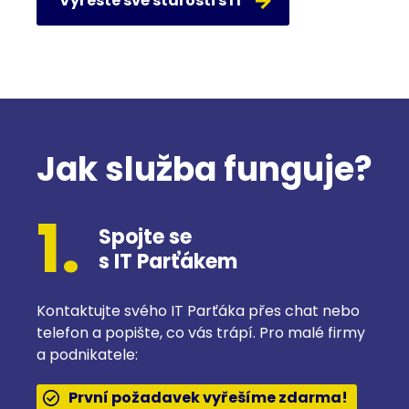
Vyřešte své starosti s IT
Jak služba funguje?
1.
Spojte se
s IT Parťákem
Kontaktujte svého IT Parťáka přes chat nebo
telefon a popište, co vás trápí. Pro malé firmy
a podnikatele:
První požadavek vyřešíme zdarma!