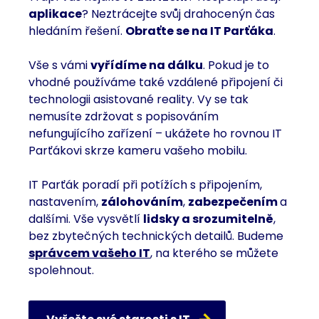
aplikace
? Neztrácejte svůj drahocenýn čas
hledáním řešení.
Obraťte se na IT Parťáka
.
Vše s vámi
vyřídíme na dálku
. Pokud je to
vhodné používáme také
vzdálené připojení či
technologii asistované reality. Vy se tak
nemusíte zdržovat s popisováním
nefungujícího zařízení – ukážete ho rovnou IT
Parťákovi skrze kameru vašeho mobilu.
IT Parťák poradí při potížích s připojením,
nastavením,
zálohováním
,
zabezpečením
a
dalšími. Vše vysvětlí
lidsky a srozumitelně
,
bez zbytečných technických detailů. Budeme
správcem vašeho IT
, na kterého se můžete
spolehnout.