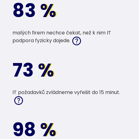
83
%
%
malých firem nechce čekat, než k nim IT
podpora fyzicky dojede.
73
%
%
IT požadavků zvládneme vyřešit do 15 minut.
98
%
%