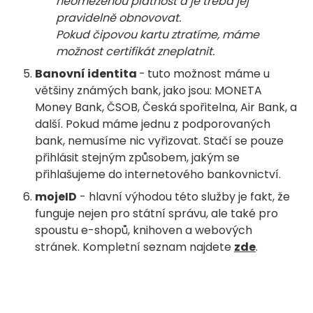
neomezenou platnost a je třeba jej
pravidelně obnovovat.
Pokud čipovou kartu ztratíme, máme
možnost certifikát zneplatnit.
Banovní identita
-
tuto možnost máme u
většiny známých bank, jako jsou: MONETA
Money Bank, ČSOB, Česká spořitelna, Air Bank, a
další. Pokud máme jednu z podporovaných
bank, nemusíme nic vyřizovat. Stačí se pouze
přihlásit stejným způsobem, jakým se
přihlašujeme do internetového bankovnictví.
mojeID
- hlavní výhodou této služby je fakt, že
funguje nejen pro státní správu, ale také pro
spoustu e-shopů, knihoven a webových
stránek. Kompletní seznam najdete
zde
.