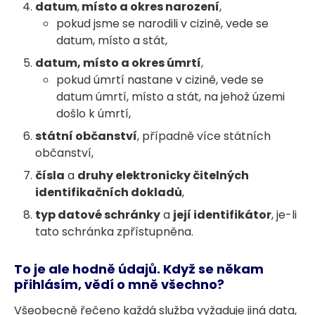
datum
,
místo a okres narození
,
pokud jsme se narodili v cizině, vede se
datum, místo a stát,
datum, místo a okres úmrtí
,
pokud úmrtí nastane v cizině, vede se
datum úmrtí, místo a stát, na jehož územi
došlo k úmrtí,
státní občanství
, případně více státních
občanství,
čísla
a
druhy elektronicky čitelných
identifikačních dokladů
,
typ datové schránky
a
její identifikátor
, je-li
tato schránka zpřístupněna.
To je ale hodně údajů. Když se někam
přihlásím, vědí o mně všechno?
Všeobecně řečeno každá služba vyžaduje jiná data,