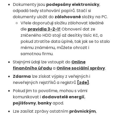
Dokumenty jsou
podepsány elektronicky
,
odpadá tedy stohování papírů. Stačí si
dokumenty uložit do
zálohované
složky na PC.
Vřele doporučuji složku zálohovat Ideálně
dle
pravidla 3-2-1!
Obnovení dat ze
zničeného HDD stojí až desítky tisíc Kč, a
pokud ztratíte data úplně, tak jak se to stalo
mému známému, můžete ohrozit i
samotnou firmu.
Stejnými údaji lze vstoupit do
Online
finančního úřadu
a
Online sociální správy
.
Zdarma
lze získat výpisy z veřejných i
neveřejných rejstříků a registrů
[zde]
.
Pokud jim to povolíme, mohou s vámi
komunikovat i
dodavatelé energií
,
pojišťovny
,
banky
apod.
Lze zasílat zprávy ostatním
právnickým
,