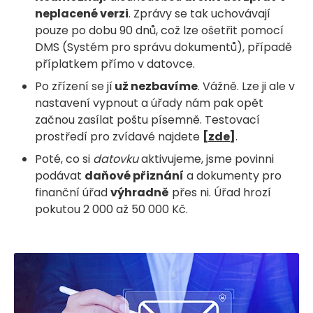
neplacené verzi
. Zprávy se tak uchovávají
pouze po dobu 90 dnů, což lze ošetřit pomocí
DMS (Systém pro správu dokumentů), případě
příplatkem přímo v datovce.
Po zřízení se jí
už nezbavíme
. Vážně. Lze ji ale v
nastavení vypnout a úřady nám pak opět
začnou zasílat poštu písemně. Testovací
prostředí pro zvídavé najdete
[
zde
]
.
Poté, co si
datovku
aktivujeme, jsme povinni
podávat
daňové přiznání
a dokumenty pro
finanční úřad
výhradně
přes ni. Úřad hrozí
pokutou 2 000 až 50 000 Kč.