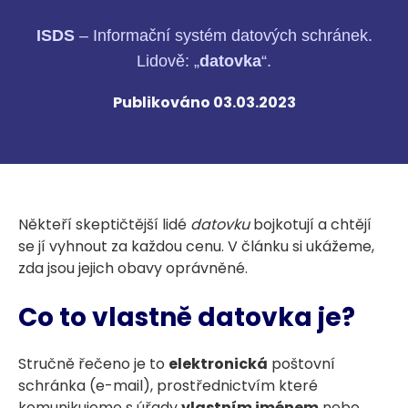
ISDS
– Informační systém datových schránek.
Lidově: „
datovka
“.
Publikováno 03.03.2023
Někteří skeptičtější lidé
datovku
bojkotují a chtějí
se jí vyhnout za každou cenu. V článku si ukážeme,
zda jsou jejich obavy oprávněné.
Co to vlastně datovka je?
Stručně řečeno je to
elektronická
poštovní
schránka (e-mail), prostřednictvím které
komunikujeme s úřady
vlastním jménem
nebo