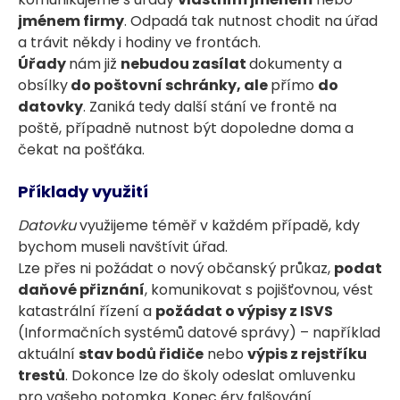
jménem firmy
. Odpadá tak nutnost chodit na úřad
a trávit někdy i hodiny ve frontách.
Úřady
nám již
nebudou zasílat
dokumenty a
obsílky
do poštovní schránky, ale
přímo
do
datovky
. Zaniká tedy další stání ve frontě na
poště, případně nutnost být dopoledne doma a
čekat na pošťáka.
Příklady využití
Datovku
využijeme téměř v každém případě, kdy
bychom museli navštívit úřad.
Lze přes ni požádat o nový občanský průkaz,
podat
daňové přiznání
, komunikovat s pojišťovnou, vést
katastrální řízení a
požádat o výpisy z ISVS
(Informačních systémů datové správy) – například
aktuální
stav bodů řidiče
nebo
výpis z rejstříku
trestů
. Dokonce lze do školy odeslat omluvenku
pro vašeho potomka. Konec éry falšování