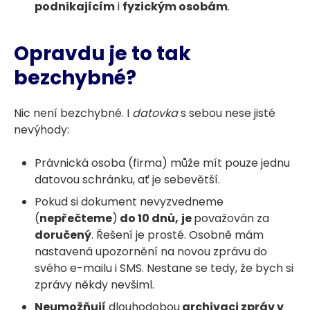
podnikajícím
i
fyzickým osobám
.
Opravdu je to tak
bezchybné?
Nic není bezchybné. I
datovka
s sebou nese jisté
nevýhody:
Právnická osoba (firma) může mít pouze jednu
datovou schránku, ať je sebevětší.
Pokud si dokument nevyzvedneme
(
nepřečteme
)
do 10 dnů,
je
považován za
doručený
. Řešení je prosté. Osobně mám
nastavená upozornění na novou zprávu do
svého e-mailu i SMS. Nestane se tedy, že bych si
zprávy někdy nevšiml.
Neumožňují
dlouhodobou
archivaci zpráv v