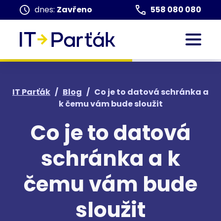
dnes:
Zavřeno
558 080 080
IT Parťák
/
Blog
/
Co je to datová schránka a
k čemu vám bude sloužit
Co je to datová
schránka a k
čemu vám bude
sloužit