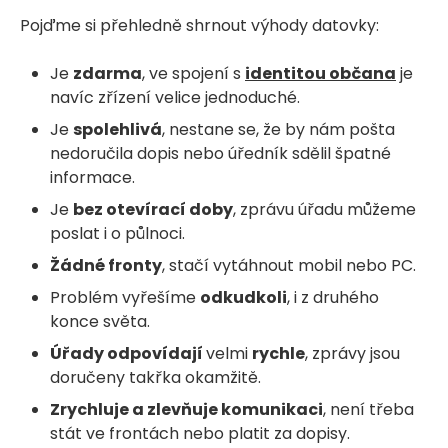
Pojďme si přehledně shrnout výhody datovky:
Je
zdarma
, ve spojení s
identitou občana
je
navíc zřízení velice jednoduché.
Je
spolehlivá
, nestane se, že by nám pošta
nedoručila dopis nebo úředník sdělil špatné
informace.
Je
bez otevírací doby
, zprávu úřadu můžeme
poslat i o půlnoci.
Žádné fronty
, stačí vytáhnout mobil nebo PC.
Problém vyřešíme
odkudkoli
, i z druhého
konce světa.
Úřady odpovídají
velmi
rychle
, zprávy jsou
doručeny takřka okamžitě.
Zrychluje a zlevňuje komunikaci
, není třeba
stát ve frontách nebo platit za dopisy.