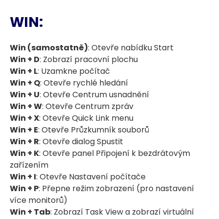
WIN:
Win (samostatně)
: Otevře nabídku Start
Win + D
: Zobrazí pracovní plochu
Win + L
: Uzamkne počítač
Win + Q
: Otevře rychlé hledání
Win + U
: Otevře Centrum usnadnění
Win + W
: Otevře Centrum zpráv
Win + X
: Otevře Quick Link menu
Win + E
: Otevře Průzkumník souborů
Win + R
: Otevře dialog Spustit
Win + K
: Otevře panel Připojení k bezdrátovým
zařízením
Win + I
: Otevře Nastavení počítače
Win + P
: Přepne režim zobrazení (pro nastavení
více monitorů)
Win + Tab
: Zobrazí Task View a zobrazí virtuální