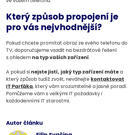
ve vašem telefonu.
Který způsob propojení je
pro vás nejvhodnější?
Pokud chcete promítat obraz ze svého telefonu do
TV, doporučujeme vsadit na bezdrátové řešení
s ohledem
na typ vašich zařízení
.
A pokud si
nejste jistí,
jaký typ zařízení máte
a
který způsob tudíž zvolit, neváhejte
kontaktovat
IT Parťáka
, který vám srozumitelně a jasně poradí.
Pomůžeme vám s velkými IT požadavky i
každodenními IT starostmi.
Autor článku
Filip Svačina