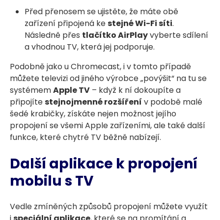
Před přenosem se ujistěte, že máte obě
zařízení připojená ke
stejné Wi-Fi síti
.
Následně přes
tlačítko AirPlay
vyberte sdílení
a vhodnou TV, která jej podporuje.
Podobně jako u Chromecast, i v tomto případě
můžete televizi od jiného výrobce „povýšit“ na tu se
systémem
Apple TV
– když k ní dokoupíte a
připojíte
stejnojmenné rozšíření
v podobě malé
šedé krabičky, získáte nejen možnost jejího
propojení se všemi Apple zařízeními, ale také další
funkce, které chytré TV běžně nabízejí.
Další aplikace k propojení
mobilu s TV
Vedle zmíněných způsobů propojení můžete využít
i
speciální aplikace
, které se na promítání a