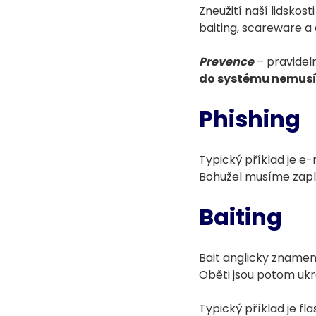
Zneužití naší lidskos
baiting, scareware a 
Prevence
– pravidel
do systému nemusí 
Phishing
Typický příklad je e
Bohužel musíme zaplat
Baiting
Bait anglicky zname
Oběti jsou potom ukra
Typický příklad je fla