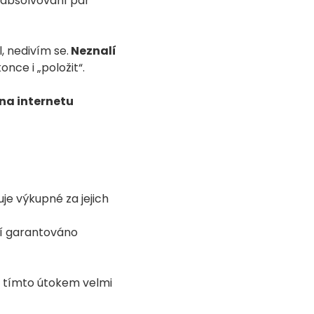
h absolvování pár
 nedivím se.
Neznalí
nce i „položit“.
na internetu
uje výkupné za jejich
ní garantováno
d tímto útokem velmi