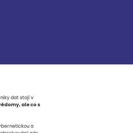
ky dat stojí v
vědomy, ale co s
ybernetickou a