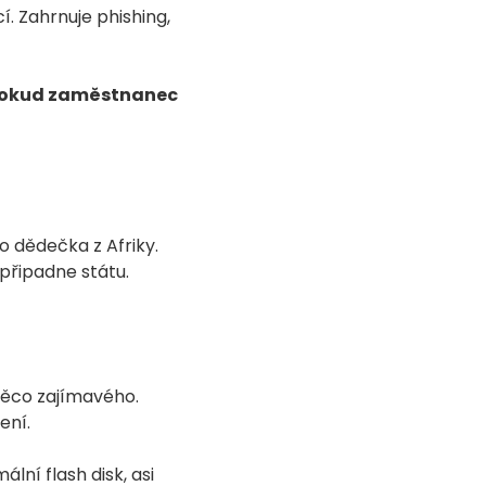
í. Zahrnuje phishing,
okud zaměstnanec
o dědečka z Afriky.
 připadne státu.
něco zajímavého.
ení.
ální flash disk, asi