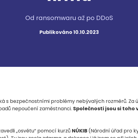
Od ransomwaru až po DDoS
Publikováno 10.10.2023
á s bezpečnostními problémy nebývalých rozměrů. Za úni
ípadů nepoučení zaměstnanci.
Společnosti jsou si toho 
zavedli „osvětu“ pomocí kurzů
NÚKIB
(Národní úřad pro k