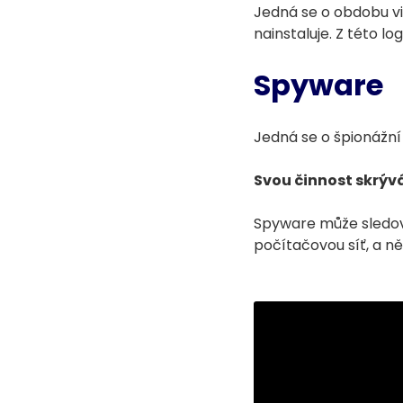
Jedná se o obdobu vir
nainstaluje. Z této l
Spyware
Jedná se o špionážní
Svou činnost skrýv
Spyware může sledova
počítačovou síť, a ně