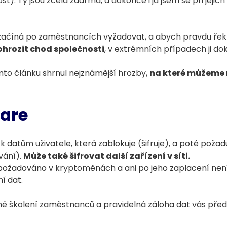
). Ty jsou zcela zdarma, a dokonce i já jsem se při jejic
začíná po zaměstnancích vyžadovat, a abych pravdu řekl,
hrozit chod společnosti
, v extrémních případech ji doko
to článku shrnul nejznámější hrozby,
na které můžeme 
are
k datům uživatele, která zablokuje (šifruje), a poté požad
vání).
Může také šifrovat další zařízení v síti.
 požadováno v kryptoměnách a ani po jeho zaplacení ne
í dat.
né školení zaměstnanců a pravidelná záloha dat vás pře