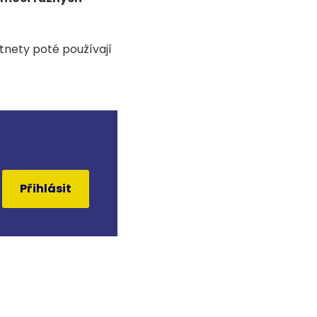
otnety poté používají
Přihlásit