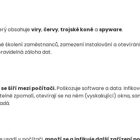
terý obsahuje
viry
,
červy
,
trojské koně
a
spyware
.
né školení zaměstnanců, zamezení instalování a otevírán
ravidelná záloha dat.
se šíří mezi počítači.
Poškozuje software a data. Infikov
telně zpomalí, otevírají se na něm (vyskakující) okna, s
adá.
e usadí v počítači,
množí se a infikuje další zařízení 