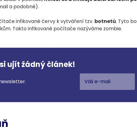
-mail a podobně).
čítače infikované červy k vytváření tzv.
botnetů
. Tyto b
okům
. Takto infikované počítače nazýváme zombie.
i ujít žádný článek!
newsletter.
ůň