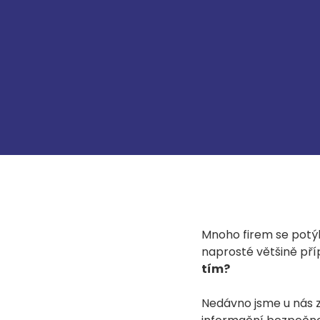
Mnoho firem se potýk
naprosté většině př
tím?
Nedávno jsme u nás 