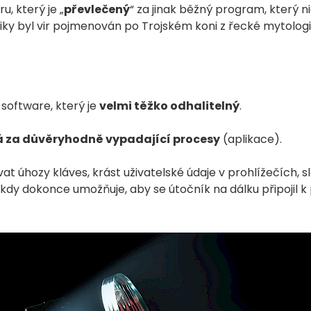
u, který je „
převlečený
“ za jinak běžný program, který ni
ogiky byl vir pojmenován po Trojském koni z řecké mytologi
 software, který je
velmi těžko odhalitelný
.
á za důvěryhodně vypadající procesy
(aplikace).
t úhozy kláves, krást uživatelské údaje v prohlížečích, s
kdy dokonce umožňuje, aby se útočník na dálku připojil k 