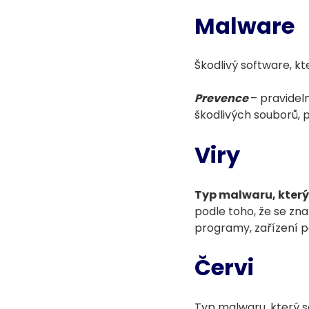
Malware
Škodlivý software, k
Prevence
– pravidel
škodlivých souborů, p
Viry
Typ malwaru, který 
podle toho, že se zna
programy, zařízení p
Červi
Typ malwaru, který s