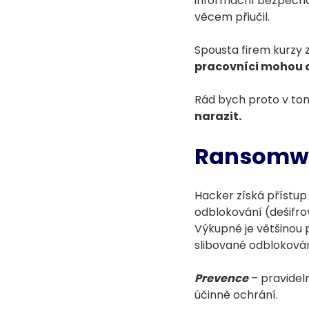
informační bezpečnost
věcem přiučil.
Spousta firem kurzy 
pracovníci mohou o
Rád bych proto v tom
narazit.
Ransomw
Hacker získá přístup 
odblokování (dešifro
Výkupné je většinou
slibované odblokován
Prevence
– pravidel
účinně ochrání.