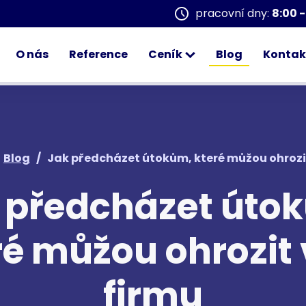
pracovní dny:
8:00 -
O nás
Reference
Ceník
Blog
Kontak
Blog
/
Jak předcházet útokům, které můžou ohrozit
 předcházet úto
ré můžou ohrozit 
firmu