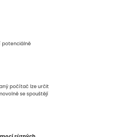
í potenciálně
aný počítač lze určit
amovolně se spouštějí
pomocí různých