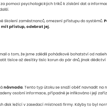
ti za pomoci psychologických triků k získání dat a informac
další.
né školení zaměstnanců, omezení přístupu do systémů.
P
mít přístup, odebrat jej.
-mail o tom, že jsme zdědili pohádkové bohatství od našeh
it tisíce až desítky tisíc korun do pár dnů, jinak dědictví
ná
návnada
. Tento typ útoku se snaží oběť navnadit na 
deny osobní informace, případně je infikováno i její zaříz
sh disk ležící v zasedací místnosti firmy. Kdyby to byl norm