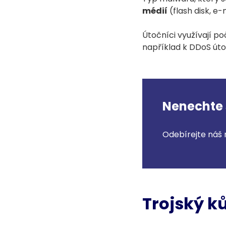
médií
(flash disk, e
Útočníci využívají po
například k DDoS út
Nenechte s
Odebírejte náš 
Trojský k